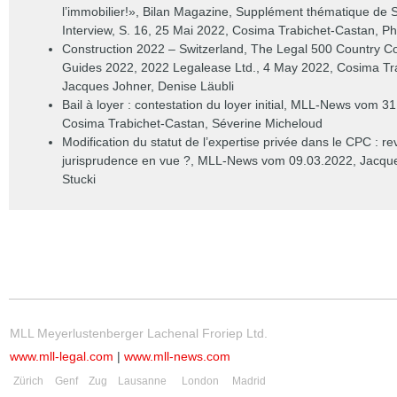
l’immobilier!»
, Bilan Magazine, Supplément thématique de 
Interview, S. 16, 25 Mai 2022,
Cosima Trabichet-Castan
,
Ph
Construction 2022 – Switzerland
, The Legal 500 Country C
Guides 2022, 2022 Legalease Ltd., 4 May 2022,
Cosima Tr
Jacques Johner
,
Denise Läubli
Bail à loyer : contestation du loyer initial, MLL-News vom 3
Cosima Trabichet-Castan, Séverine Micheloud
Modification du statut de l’expertise privée dans le CPC : r
jurisprudence en vue ?, MLL-News vom 09.03.2022, Jacqu
Stuck
i
MLL Meyerlustenberger Lachenal Froriep Ltd.
www.mll-legal.com
|
www.mll-news.com
Zürich
Genf
Zug
Lausanne
London
Madrid